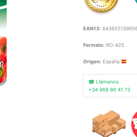
EAN13:
84365513905
Formato:
RO-425
Origen:
España
☎ Llámanos:
+34 968 86 41 73