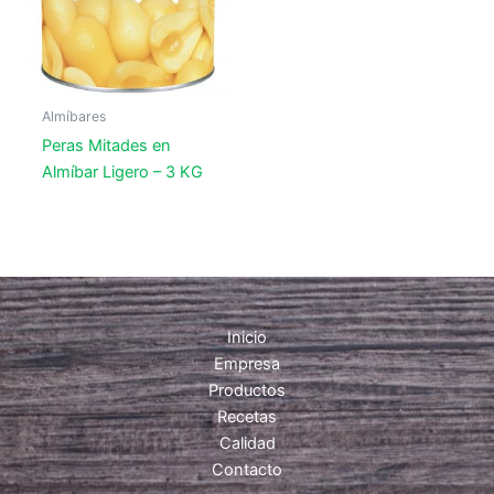
Almíbares
Peras Mitades en
Almíbar Ligero – 3 KG
Inicio
Empresa
Productos
Recetas
Calidad
Contacto