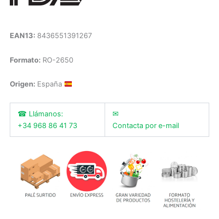
EAN13:
8436551391267
Formato:
RO-2650
Origen:
España
☎ Llámanos:
✉
+34 968 86 41 73
Contacta por e-mail