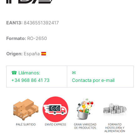
EAN13:
8436551392417
Formato:
RO-2650
Origen:
España
☎ Llámanos:
✉
+34 968 86 41 73
Contacta por e-mail