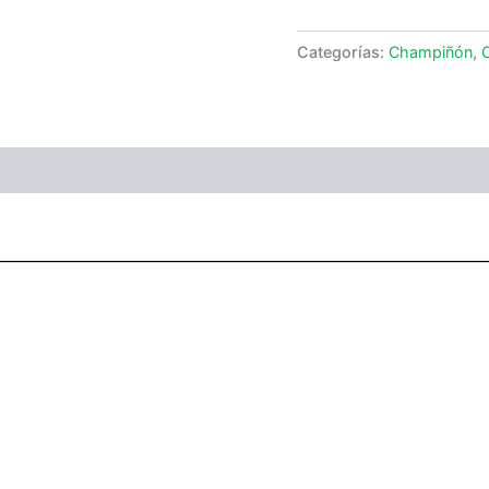
Categorías:
Champiñón
,
ones (0)