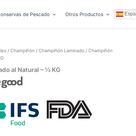
onservas de Pescado
Otros Productos
Espa
les
/
Champiñón
/
Champiñón Laminado
/ Champiñón
KG
do al Natural – ½ KG