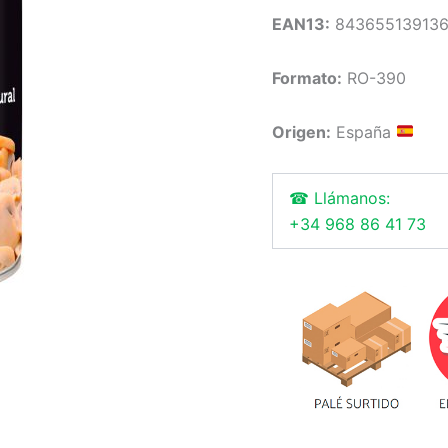
EAN13:
84365513913
Formato:
RO-390
Origen:
España
☎ Llámanos:
+34 968 86 41 73