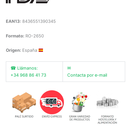
EAN13:
8436551390345
Formato:
RO-2650
Origen:
España
☎ Llámanos:
✉
+34 968 86 41 73
Contacta por e-mail