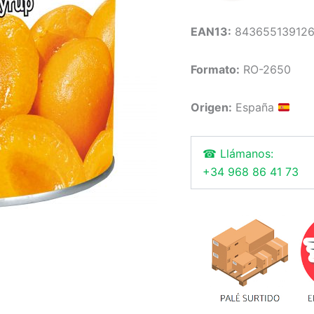
EAN13:
84365513912
Formato:
RO-2650
Origen:
España
☎ Llámanos:
+34 968 86 41 73