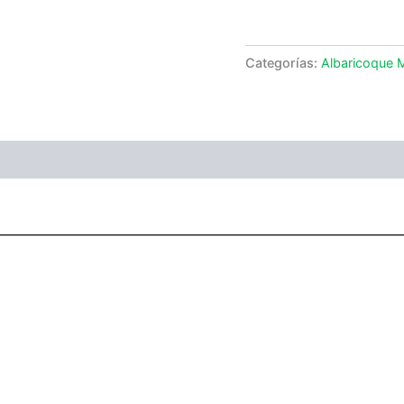
Categorías:
Albaricoque 
ones (0)