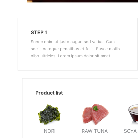
STEP 1
Sonec enim ut justo augue sed varius. Cum
sociis natoque penatibus et felis. Fusce mollis
nibh ultricies. Lorem ipsum dolor sit amet.
Product list
NORI
RAW TUNA
SOYA