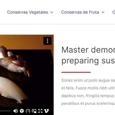
Conservas Vegetales
Conservas de Fruta
C
Master demon
preparing sus
Sonec enim ut justo augue s
et felis. Fusce mollis nibh ul
dapibus non, fringilla tempus
penatibus et purus scelerisq